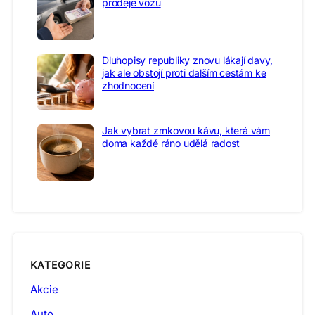
prodeje vozu
Dluhopisy republiky znovu lákají davy,
jak ale obstojí proti dalším cestám ke
zhodnocení
Jak vybrat zrnkovou kávu, která vám
doma každé ráno udělá radost
KATEGORIE
Akcie
Auto