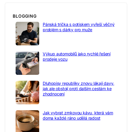
BLOGGING
Pánská trička s potiskem vyřeší věčný
problém s dárky pro muže
Výkup automobilů jako rychlé řešení
prodeje vozu
Dluhopisy republiky znovu lákají davy,
jak ale obstojí proti dalším cestám ke
zhodnocení
Jak vybrat zrnkovou kávu, která vám
doma každé ráno udělá radost