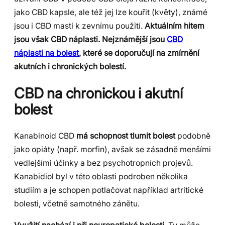
jako CBD kapsle, ale též jej lze kouřit (květy), známé
jsou i CBD masti k zevnímu použití.
Aktuálním hitem
jsou však CBD náplasti. Nejznámější jsou
CBD
náplasti na bolest
, které se doporučují na zmírnění
akutních i chronických bolestí.
CBD na chronickou i akutní
bolest
Kanabinoid CBD
má schopnost tlumit bolest
podobně
jako opiáty (např. morfin), avšak se zásadně menšími
vedlejšími účinky a bez psychotropních projevů.
Kanabidiol byl v této oblasti podroben několika
studiím a je schopen potlačovat například artritické
bolesti, včetně samotného zánětu.