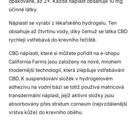
opakovaně, až 2×. Každá náplast obsahuje 10 mg
účinné látky.
Náplasti se vyrábí z lékařského hydrogelu. Ten
obsahuje až čtvrtinu vody, díky čemuž se látka CBD
rychleji vstřebává do krevního řečiště.
CBD náplasti, které si můžete pořídit na e-shopu
California Farms jsou založeny na nové, mnohem
modernější technologii, která zlepšuje vstřebávání
CBD. K suspendování složek v hydrogelovém
adhezivu na vodní bázi se totiž používá matricová
transdermální náplast, jejíž aktivní složky jsou
absorbovány přes stratum corneum (nejvzdálenější
vrstva kůže) do krevního oběhu.