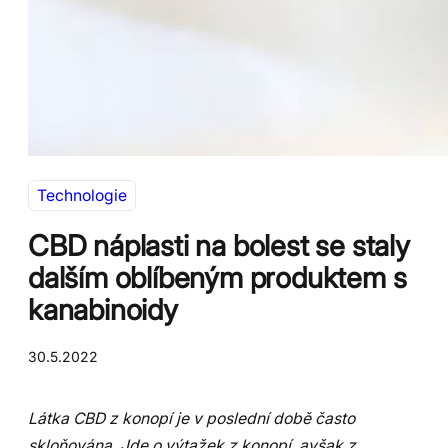
Technologie
CBD náplasti na bolest se staly
dalším oblíbeným produktem s
kanabinoidy
30.5.2022
Látka CBD z konopí je v poslední době často
skloňována. Jde o výtažek z konopí, avšak z