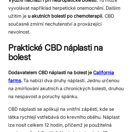
Využití nachází i při neuropatické bolesti.
Tu může
vyvolávat například herpetické onemocnění. Dalším
užitím je
u akutních bolestí po chemoterapii
. CBD
současně zmírní nechutenství a provázející
nevolnost.
Praktické CBD náplasti na
bolest
Dodavatelem CBD náplastí na bolest je
California
farms
.
Ta nabízí dva druhy náplastí. Jednu určenou
na zmírňování akutních a chronických bolestí, druhou
na nespavost a poruchy spánku.
CBD náplasti se aplikují na vnitřní zápěstí, kde se
látka rychleji vstřebává do krevního oběhu. Náplast
lze nosit celkem 12 hodin, přičemž je použitelná