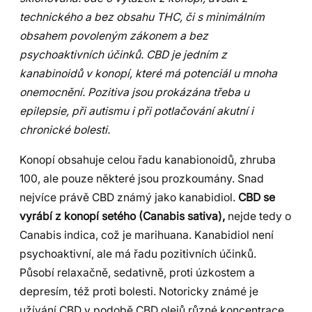
technického a bez obsahu THC, či s minimálním
obsahem povoleným zákonem a bez
psychoaktivních účinků. CBD je jedním z
kanabinoidů v konopí, které má potenciál u mnoha
onemocnění. Pozitiva jsou prokázána třeba u
epilepsie, při autismu i při potlačování akutní i
chronické bolesti.
Konopí obsahuje celou řadu kanabionoidů, zhruba
100, ale pouze některé jsou prozkoumány. Snad
nejvíce právě CBD známý jako kanabidiol.
CBD se
vyrábí z konopí setého (Canabis sativa),
nejde tedy o
Canabis indica, což je marihuana. Kanabidiol není
psychoaktivní, ale má řadu pozitivních účinků.
Působí relaxačně, sedativně, proti úzkostem a
depresím, též proti bolesti. Notoricky známé je
užívání CBD v podobě CBD olejů různé koncentrace,