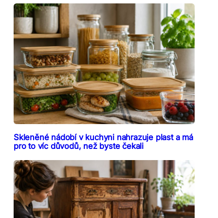
Skleněné nádobí v kuchyni nahrazuje plast a má
pro to víc důvodů, než byste čekali