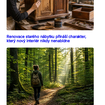
Renovace starého nábytku přináší charakter,
který nový interiér nikdy nenabídne