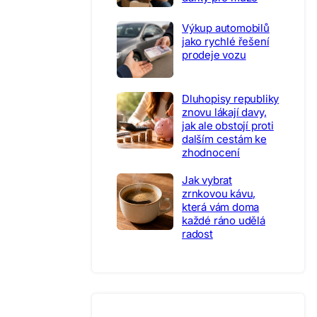
Výkup automobilů
jako rychlé řešení
prodeje vozu
Dluhopisy republiky
znovu lákají davy,
jak ale obstojí proti
dalším cestám ke
zhodnocení
Jak vybrat
zrnkovou kávu,
která vám doma
každé ráno udělá
radost