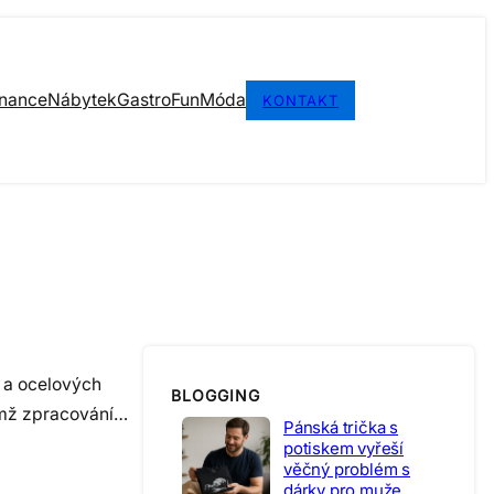
inance
Nábytek
Gastro
Fun
Móda
KONTAKT
h a ocelových
BLOGGING
nimž zpracování…
Pánská trička s
potiskem vyřeší
věčný problém s
dárky pro muže