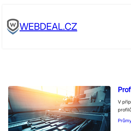
Skip
to
WEBDEAL.CZ
content
Prof
V příp
profil
Průmy