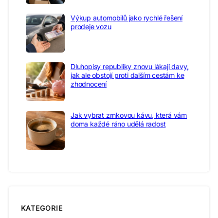
Výkup automobilů jako rychlé řešení
prodeje vozu
Dluhopisy republiky znovu lákají davy,
jak ale obstojí proti dalším cestám ke
zhodnocení
Jak vybrat zrnkovou kávu, která vám
doma každé ráno udělá radost
KATEGORIE