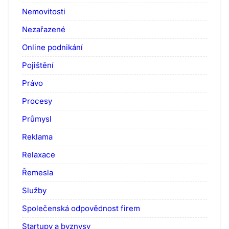
Nemovitosti
Nezařazené
Online podnikání
Pojištění
Právo
Procesy
Průmysl
Reklama
Relaxace
Řemesla
Služby
Společenská odpovědnost firem
Startupy a byznysy