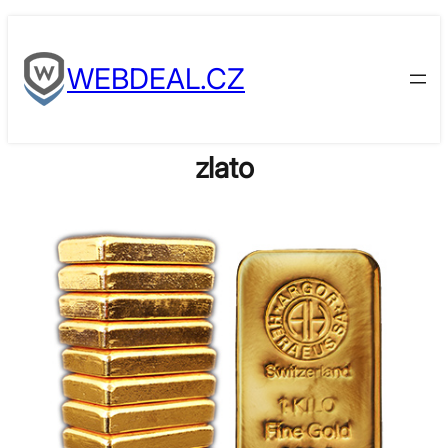
Skip
to
WEBDEAL.CZ
content
zlato