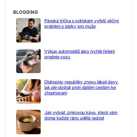
BLOGGING
Pánská trička s potiskem vyřeší věčný
problém s dárky pro muže
Výkup automobilů jako rychlé řešení
prodeje vozu
Dluhopisy republiky znovu lákají davy,
jak ale obstojí proti dalším cestám ke
zhodnocení
Jak vybrat zrnkovou kávu, která vám
doma každé ráno udělá radost