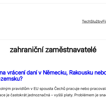
Tech
Služby
F
zahraniční zaměstnavatelé
 na vrácení daní v Německu, Rakousku neb
ozemsku?
volným pravidlům v EU spousta Čechů pracuje nebo pracovala
ace je častokrát jednoznačná – vyšší platy. Problémem je sn