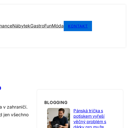
inance
Nábytek
Gastro
Fun
Móda
KONTAKT
o
BLOGGING
 v zahraničí.
Pánská trička s
ad jen všechno
potiskem vyřeší
věčný problém s
dárky pro muže