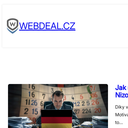
Skip
to
WEBDEAL.CZ
content
Jak
Niz
Díky 
Motiv
to…