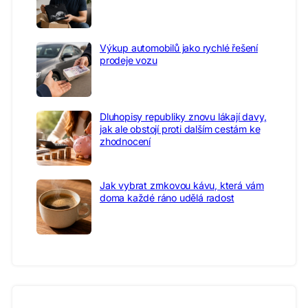
Výkup automobilů jako rychlé řešení
prodeje vozu
Dluhopisy republiky znovu lákají davy,
jak ale obstojí proti dalším cestám ke
zhodnocení
Jak vybrat zrnkovou kávu, která vám
doma každé ráno udělá radost