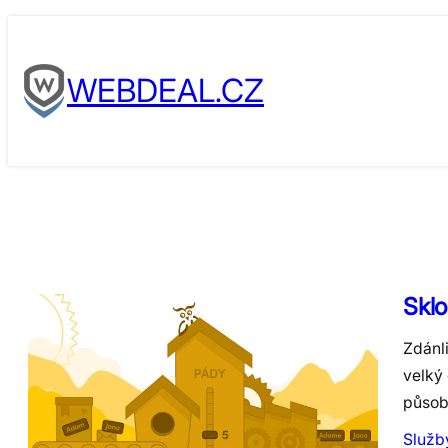
Skip
to
WEBDEAL.CZ
content
Sklo
Zdánl
velký
působ
Služb