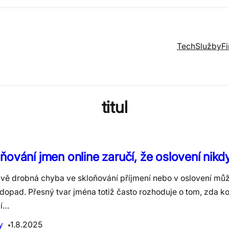
Tech
Služby
F
titul
ňování jmen online zaručí, že oslovení nikd
ivě drobná chyba ve skloňování příjmení nebo v oslovení mů
 dopad. Přesný tvar jména totiž často rozhoduje o tom, zda 
í…
y
1.8.2025