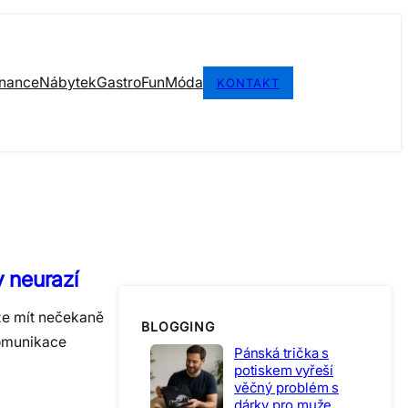
inance
Nábytek
Gastro
Fun
Móda
KONTAKT
y neurazí
že mít nečekaně
BLOGGING
komunikace
Pánská trička s
potiskem vyřeší
věčný problém s
dárky pro muže