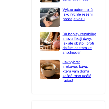
Výkup automobilů
jako rychlé řešení
prodeje vozu
Dluhopisy republiky
znovu lákají davy,
jak ale obstojí proti
dalším cestám ke
zhodnocení
Jak vybrat
zrnkovou kávu,
která vám doma
každé ráno udělá
radost