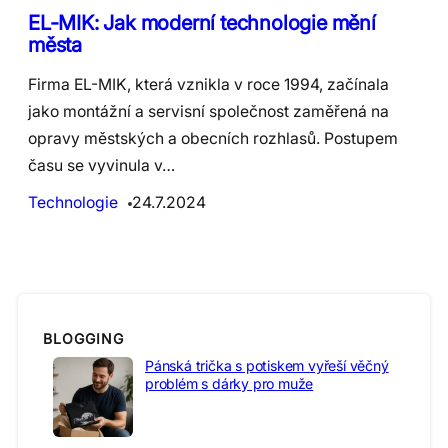
EL-MIK: Jak moderní technologie mění
města
Firma EL-MIK, která vznikla v roce 1994, začínala
jako montážní a servisní společnost zaměřená na
opravy městských a obecních rozhlasů. Postupem
času se vyvinula v…
Technologie
24.7.2024
BLOGGING
Pánská trička s potiskem vyřeší věčný
problém s dárky pro muže