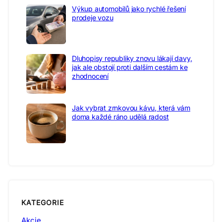
Výkup automobilů jako rychlé řešení
prodeje vozu
Dluhopisy republiky znovu lákají davy,
jak ale obstojí proti dalším cestám ke
zhodnocení
Jak vybrat zrnkovou kávu, která vám
doma každé ráno udělá radost
KATEGORIE
Akcie