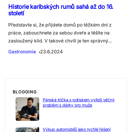
Historie karibských rumů sahá až do 16.
století
Představte si, že přijdete domů po těžkém dni z
práce, zabouchnete za sebou dveře a těšíte na
zasloužený klid. V takové chvíli je ten správný…
Gastronomie
23.6.2024
BLOGGING
Pánská trička s potiskem vyřeší věčný
problém s dárky pro muže
Výkup automobilů jako rychlé řešení