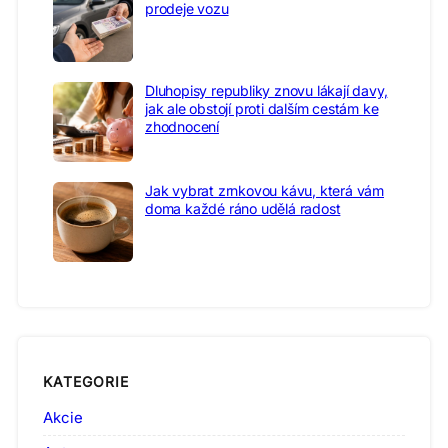
prodeje vozu
Dluhopisy republiky znovu lákají davy,
jak ale obstojí proti dalším cestám ke
zhodnocení
Jak vybrat zrnkovou kávu, která vám
doma každé ráno udělá radost
KATEGORIE
Akcie