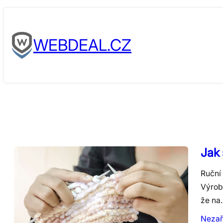
Skip
to
WEBDEAL.CZ
content
Jak 
Ruční 
Výrobk
že na
Nezař