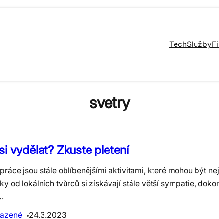
Tech
Služby
F
svetry
si vydělat? Zkuste pletení
práce jsou stále oblíbenějšími aktivitami, které mohou být ne
y od lokálních tvůrců si získávají stále větší sympatie, dok
…
azené
24.3.2023