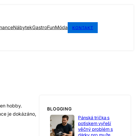
inance
Nábytek
Gastro
Fun
Móda
KONTAKT
jen hobby.
BLOGGING
once je dokázáno,
Pánská trička s
potiskem vyřeší
věčný problém s
dárky pro muže