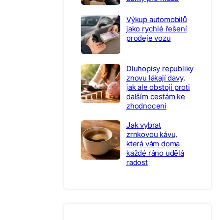
Výkup automobilů
jako rychlé řešení
prodeje vozu
Dluhopisy republiky
znovu lákají davy,
jak ale obstojí proti
dalším cestám ke
zhodnocení
Jak vybrat
zrnkovou kávu,
která vám doma
každé ráno udělá
radost