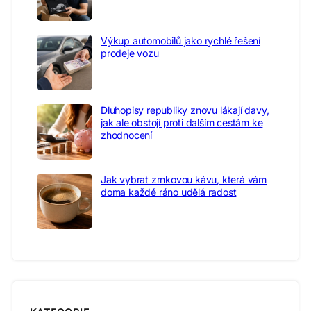
Výkup automobilů jako rychlé řešení
prodeje vozu
Dluhopisy republiky znovu lákají davy,
jak ale obstojí proti dalším cestám ke
zhodnocení
Jak vybrat zrnkovou kávu, která vám
doma každé ráno udělá radost