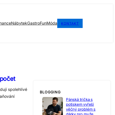
inance
Nábytek
Gastro
Fun
Móda
KONTAKT
zpočet
ují spolehlivé
BLOGGING
raňování
Pánská trička s
potiskem vyřeší
věčný problém s
dárky pro muže