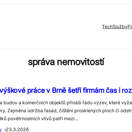
Tech
Služby
F
správa nemovitostí
výškové práce v Brně šetří firmám čas i ro
a budov a komerčních objektů přináší řadu výzev, které vyžad
ery. Zejména údržba fasád, čištění prosklených ploch či odst
dků povětrnostních vlivů patří mezi…
y
23.3.2026