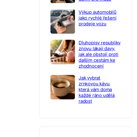
Výkup automobilů
jako rychlé řešení
prodeje vozu
Dluhopisy republiky
znovu lákají davy,
jak ale obstojí proti
dalším cestám ke
zhodnocení
Jak vybrat
zrnkovou kávu,
která vám doma
každé ráno udělá
radost