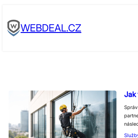
Skip
to
WEBDEAL.CZ
content
Jak 
Správ
partn
násle
Služb