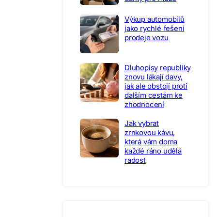
Výkup automobilů
jako rychlé řešení
prodeje vozu
Dluhopisy republiky
znovu lákají davy,
jak ale obstojí proti
dalším cestám ke
zhodnocení
Jak vybrat
zrnkovou kávu,
která vám doma
každé ráno udělá
radost