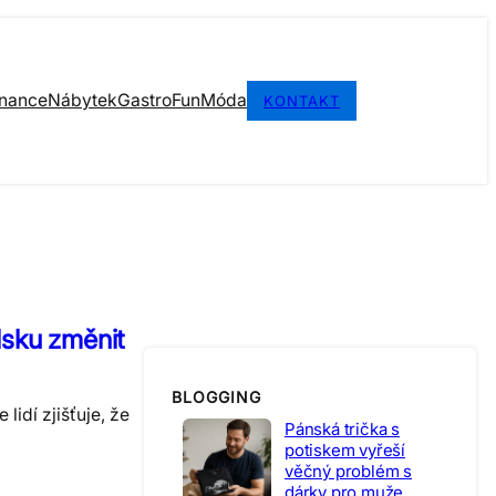
inance
Nábytek
Gastro
Fun
Móda
KONTAKT
lsku změnit
BLOGGING
lidí zjišťuje, že
Pánská trička s
potiskem vyřeší
věčný problém s
dárky pro muže