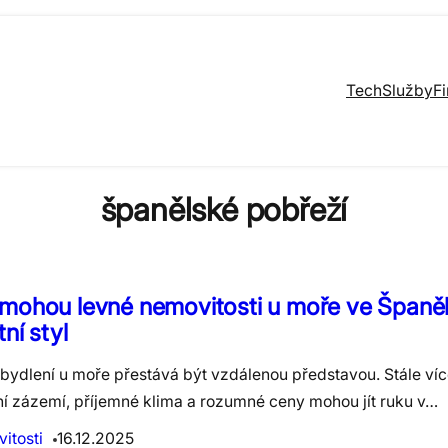
Tech
Služby
F
španělské pobřeží
mohou levné nemovitosti u moře ve Španě
tní styl
bydlení u moře přestává být vzdálenou představou. Stále více 
tní zázemí, příjemné klima a rozumné ceny mohou jít ruku v…
itosti
16.12.2025