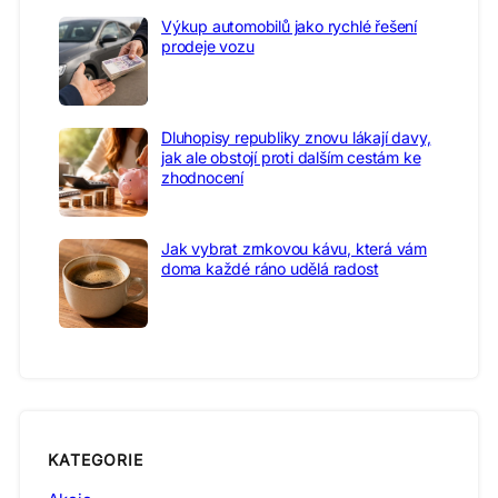
Výkup automobilů jako rychlé řešení
prodeje vozu
Dluhopisy republiky znovu lákají davy,
jak ale obstojí proti dalším cestám ke
zhodnocení
Jak vybrat zrnkovou kávu, která vám
doma každé ráno udělá radost
KATEGORIE