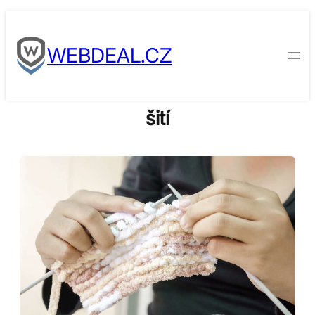
Skip
to
WEBDEAL.CZ
content
šití