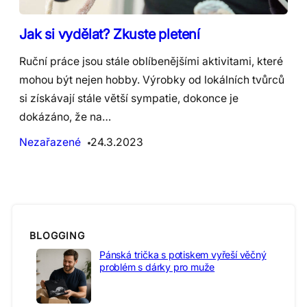
Jak si vydělat? Zkuste pletení
Ruční práce jsou stále oblíbenějšími aktivitami, které
mohou být nejen hobby. Výrobky od lokálních tvůrců
si získávají stále větší sympatie, dokonce je
dokázáno, že na…
Nezařazené
24.3.2023
BLOGGING
Pánská trička s potiskem vyřeší věčný
problém s dárky pro muže