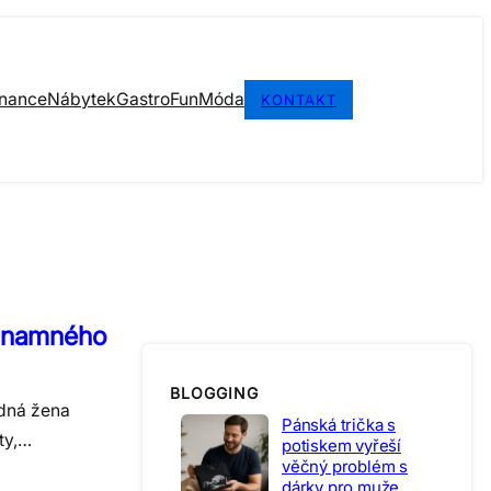
inance
Nábytek
Gastro
Fun
Móda
KONTAKT
ýznamného
BLOGGING
ádná žena
Pánská trička s
ty,…
potiskem vyřeší
věčný problém s
dárky pro muže