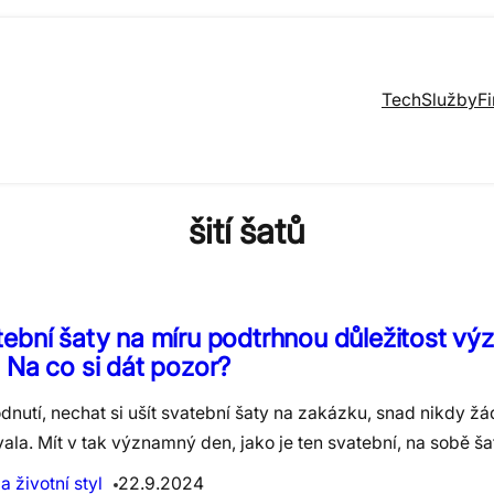
Tech
Služby
F
šití šatů
ební šaty na míru podtrhnou důležitost v
 Na co si dát pozor?
dnutí, nechat si ušít svatební šaty na zakázku, snad nikdy ž
vala. Mít v tak významný den, jako je ten svatební, na sobě ša
 životní styl
22.9.2024