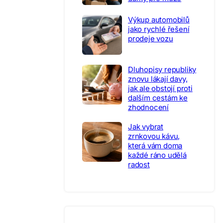
Výkup automobilů
jako rychlé řešení
prodeje vozu
Dluhopisy republiky
znovu lákají davy,
jak ale obstojí proti
dalším cestám ke
zhodnocení
Jak vybrat
zrnkovou kávu,
která vám doma
každé ráno udělá
radost