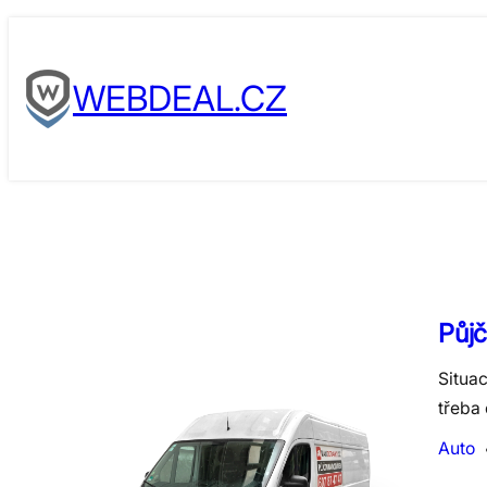
Skip
to
WEBDEAL.CZ
content
Půjč
Situac
třeba 
Auto