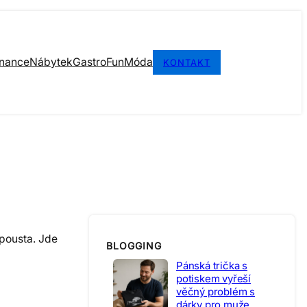
inance
Nábytek
Gastro
Fun
Móda
KONTAKT
spousta. Jde
BLOGGING
Pánská trička s
potiskem vyřeší
věčný problém s
dárky pro muže