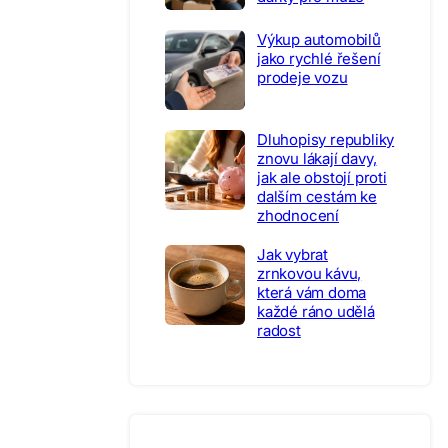
Výkup automobilů
jako rychlé řešení
prodeje vozu
Dluhopisy republiky
znovu lákají davy,
jak ale obstojí proti
dalším cestám ke
zhodnocení
Jak vybrat
zrnkovou kávu,
která vám doma
každé ráno udělá
radost