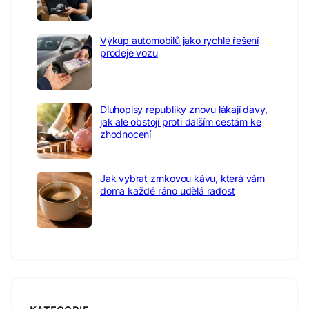
Výkup automobilů jako rychlé řešení
prodeje vozu
Dluhopisy republiky znovu lákají davy,
jak ale obstojí proti dalším cestám ke
zhodnocení
Jak vybrat zrnkovou kávu, která vám
doma každé ráno udělá radost