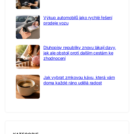
Výkup automobilů jako rychlé řešení
prodeje vozu
Dluhopisy republiky znovu lákají davy,
jak ale obstojí proti dalším cestám ke
zhodnocení
Jak vybrat zrnkovou kávu, která vám
doma každé ráno udělá radost