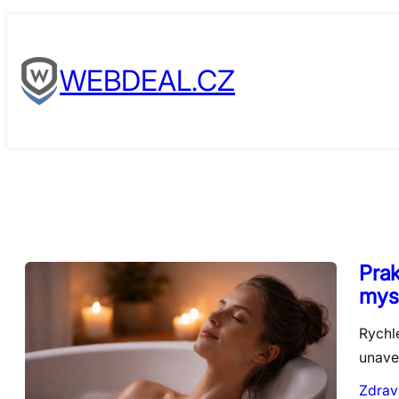
Skip
to
WEBDEAL.CZ
content
Prak
mys
Rychl
unaven
Zdrav