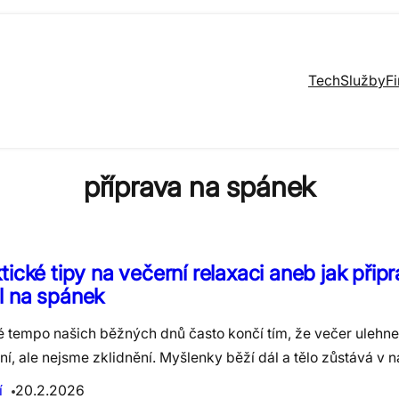
Tech
Služby
F
příprava na spánek
tické tipy na večerní relaxaci aneb jak připra
l na spánek
é tempo našich běžných dnů často končí tím, že večer ulehn
í, ale nejsme zklidnění. Myšlenky běží dál a tělo zůstává v n
í
20.2.2026