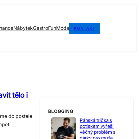
inance
Nábytek
Gastro
Fun
Móda
KONTAKT
vit tělo i
BLOGGING
eme do postele
Pánská trička s
apětí.…
potiskem vyřeší
věčný problém s
dárky pro muže