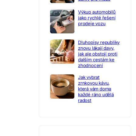
Výkup automobilů
jako rychlé řešení
prodeje vozu
Dluhopisy republiky
znovu lákají davy,
jak ale obstojí proti
dalším cestám ke
zhodnocení
Jak vybrat
zrnkovou kávu,
která vám doma
každé ráno udělá
radost