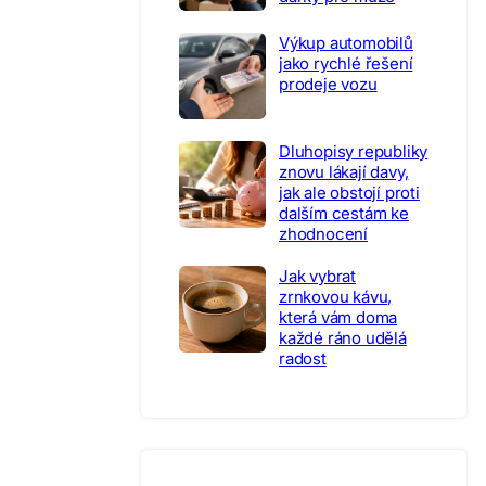
Výkup automobilů
jako rychlé řešení
prodeje vozu
Dluhopisy republiky
znovu lákají davy,
jak ale obstojí proti
dalším cestám ke
zhodnocení
Jak vybrat
zrnkovou kávu,
která vám doma
každé ráno udělá
radost