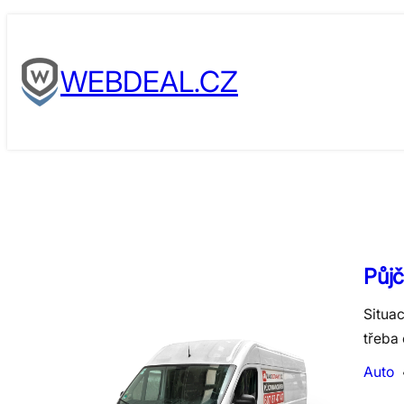
Skip
to
WEBDEAL.CZ
content
Půjč
Situac
třeba 
Auto