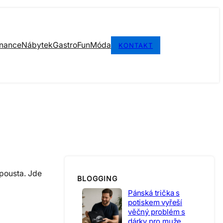
inance
Nábytek
Gastro
Fun
Móda
KONTAKT
spousta. Jde
BLOGGING
Pánská trička s
potiskem vyřeší
věčný problém s
dárky pro muže