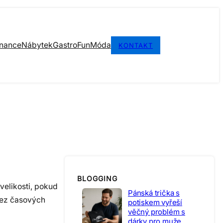
inance
Nábytek
Gastro
Fun
Móda
KONTAKT
BLOGGING
velikosti, pokud
Pánská trička s
 bez časových
potiskem vyřeší
věčný problém s
dárky pro muže