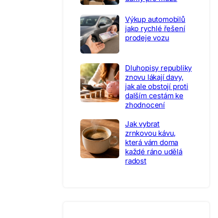
Výkup automobilů
jako rychlé řešení
prodeje vozu
Dluhopisy republiky
znovu lákají davy,
jak ale obstojí proti
dalším cestám ke
zhodnocení
Jak vybrat
zrnkovou kávu,
která vám doma
každé ráno udělá
radost