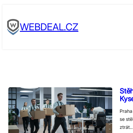
Skip
to
WEBDEAL.CZ
content
Stěh
Kyse
Praha 
se stě
ztrát