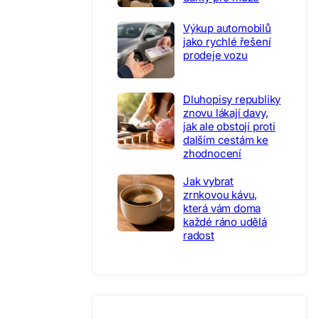
Výkup automobilů
jako rychlé řešení
prodeje vozu
Dluhopisy republiky
znovu lákají davy,
jak ale obstojí proti
dalším cestám ke
zhodnocení
Jak vybrat
zrnkovou kávu,
která vám doma
každé ráno udělá
radost