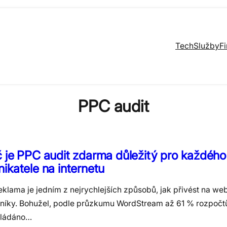
Tech
Služby
F
PPC audit
 je PPC audit zdarma důležitý pro každého
ikatele na internetu
eklama je jedním z nejrychlejších způsobů, jak přivést na we
níky. Bohužel, podle průzkumu WordStream až 61 % rozpočtů
ládáno…