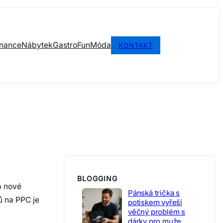
inance
Nábytek
Gastro
Fun
Móda
KONTAKT
BLOGGING
b nové
Pánská trička s
 na PPC je
potiskem vyřeší
věčný problém s
dárky pro muže