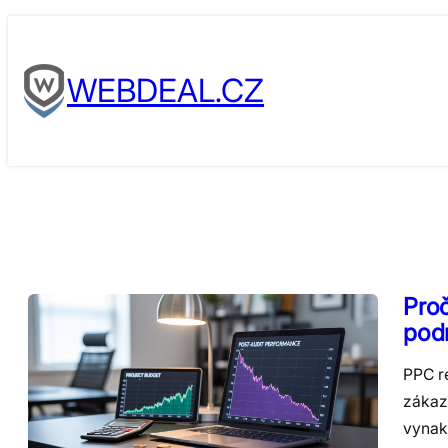
Skip
to
WEBDEAL.CZ
content
Proč
podn
PPC r
zákaz
vynak