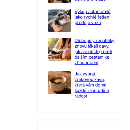
Výkup automobilů
jako rychlé řešení
prodeje vozu
Dluhopisy republiky
znovu lákají davy,
jak ale obstojí proti
dalším cestám ke
zhodnocení
Jak vybrat
zrnkovou kávu,
která vám doma
každé ráno udělá
radost