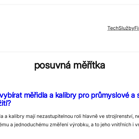
Tech
Služby
F
posuvná měřítka
vybírat měřidla a kalibry pro průmyslové a s
ití?
a a kalibry mají nezastupitelnou roli hlavně ve strojírenství, n
ému a jednoduchému změření výrobku, a to jeho vnitřních i v