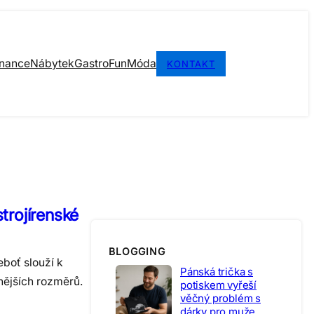
inance
Nábytek
Gastro
Fun
Móda
KONTAKT
trojírenské
BLOGGING
eboť slouží k
Pánská trička s
nějších rozměrů.
potiskem vyřeší
věčný problém s
dárky pro muže