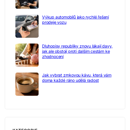
Výkup automobilů jako rychlé řešení
prodeje vozu
Dluhopisy republiky znovu lákají davy,
jak ale obstojí proti dalším cestám ke
zhodnocení
Jak vybrat zrnkovou kávu, která vám
doma každé ráno udělá radost