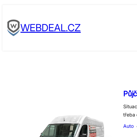
Skip
to
WEBDEAL.CZ
content
Půjč
Situac
třeba 
Auto