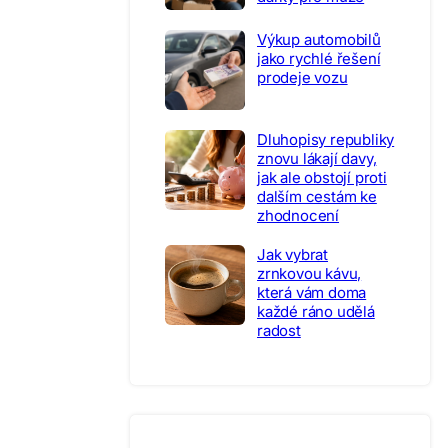
Výkup automobilů
jako rychlé řešení
prodeje vozu
Dluhopisy republiky
znovu lákají davy,
jak ale obstojí proti
dalším cestám ke
zhodnocení
Jak vybrat
zrnkovou kávu,
která vám doma
každé ráno udělá
radost