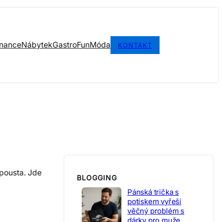
inance
Nábytek
Gastro
Fun
Móda
KONTAKT
spousta. Jde
BLOGGING
Pánská trička s
potiskem vyřeší
věčný problém s
dárky pro muže