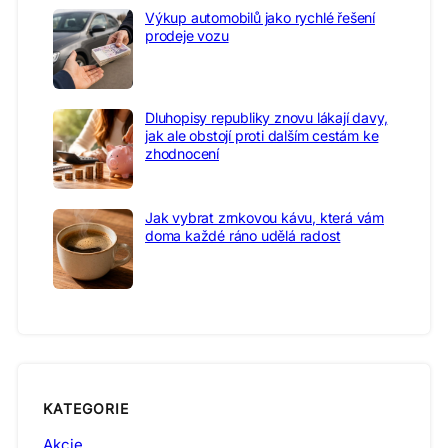
Výkup automobilů jako rychlé řešení
prodeje vozu
Dluhopisy republiky znovu lákají davy,
jak ale obstojí proti dalším cestám ke
zhodnocení
Jak vybrat zrnkovou kávu, která vám
doma každé ráno udělá radost
KATEGORIE
Akcie