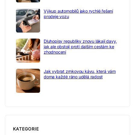
Výkup automobilů jako rychlé řešení
prodeje vozu
Dluhopisy republiky znovu lákají davy,
jak ale obstojí proti dalším cestám ke
zhodnocení
Jak vybrat zrnkovou kávu, která vám
doma každé ráno udělá radost
KATEGORIE