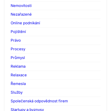
Nemovitosti
Nezařazené
Online podnikání
Pojištění
Právo
Procesy
Průmysl
Reklama
Relaxace
Řemesla
Služby
Společenská odpovědnost firem
Startupy a byznysy