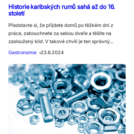
Historie karibských rumů sahá až do 16.
století
Představte si, že přijdete domů po těžkém dni z
práce, zabouchnete za sebou dveře a těšíte na
zasloužený klid. V takové chvíli je ten správný…
Gastronomie
23.6.2024