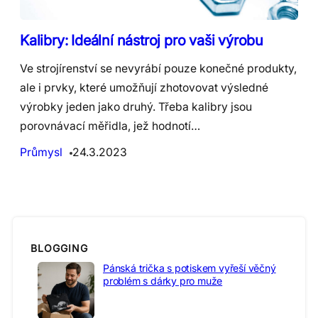
Kalibry: Ideální nástroj pro vaši výrobu
Ve strojírenství se nevyrábí pouze konečné produkty,
ale i prvky, které umožňují zhotovovat výsledné
výrobky jeden jako druhý. Třeba kalibry jsou
porovnávací měřidla, jež hodnotí…
Průmysl
24.3.2023
BLOGGING
Pánská trička s potiskem vyřeší věčný
problém s dárky pro muže