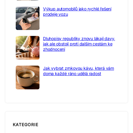
Výkup automobilů jako rychlé řešení
prodeje vozu
Dluhopisy republiky znovu lákají davy,
jak ale obstojí proti dalším cestám ke
zhodnocení
Jak vybrat zrnkovou kávu, která vám
doma každé ráno udělá radost
KATEGORIE