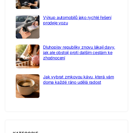
Výkup automobilů jako rychlé řešení
prodeje vozu
Dluhopisy republiky znovu lákají davy,
jak ale obstojí proti dalším cestám ke
zhodnocení
Jak vybrat zrnkovou kávu, která vám
doma každé ráno udělá radost