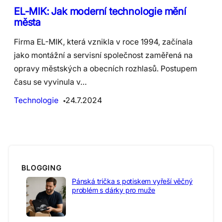
EL-MIK: Jak moderní technologie mění
města
Firma EL-MIK, která vznikla v roce 1994, začínala
jako montážní a servisní společnost zaměřená na
opravy městských a obecních rozhlasů. Postupem
času se vyvinula v…
Technologie
24.7.2024
BLOGGING
Pánská trička s potiskem vyřeší věčný
problém s dárky pro muže