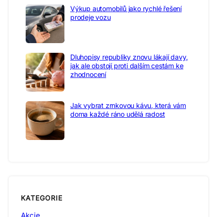
Výkup automobilů jako rychlé řešení
prodeje vozu
Dluhopisy republiky znovu lákají davy,
jak ale obstojí proti dalším cestám ke
zhodnocení
Jak vybrat zrnkovou kávu, která vám
doma každé ráno udělá radost
KATEGORIE
Akcie