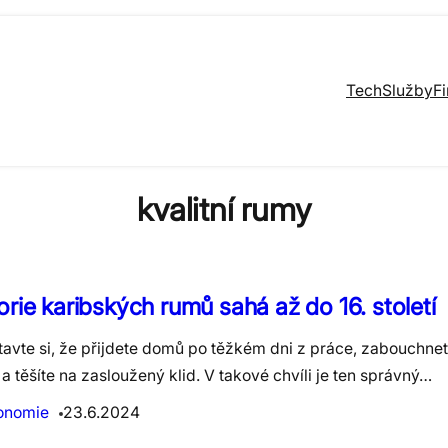
Tech
Služby
F
kvalitní rumy
orie karibských rumů sahá až do 16. století
tavte si, že přijdete domů po těžkém dni z práce, zabouchne
a těšíte na zasloužený klid. V takové chvíli je ten správný…
onomie
23.6.2024