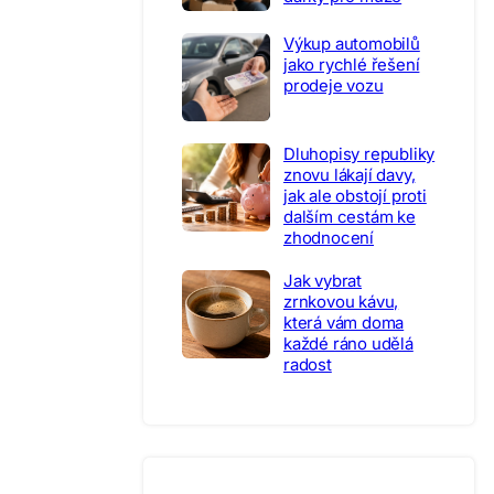
Výkup automobilů
jako rychlé řešení
prodeje vozu
Dluhopisy republiky
znovu lákají davy,
jak ale obstojí proti
dalším cestám ke
zhodnocení
Jak vybrat
zrnkovou kávu,
která vám doma
každé ráno udělá
radost