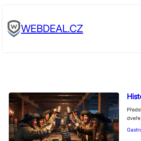
Skip
to
WEBDEAL.CZ
content
Hist
Předs
dveře 
Gastr