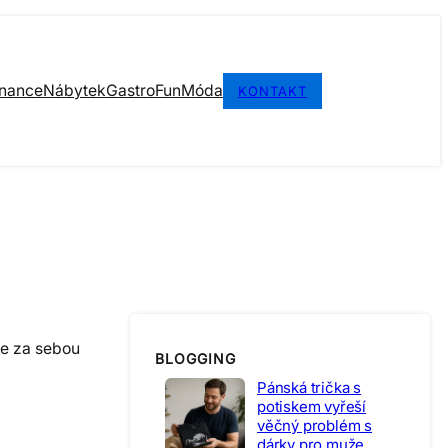
inance
Nábytek
Gastro
Fun
Móda
KONTAKT
te za sebou
BLOGGING
Pánská trička s
potiskem vyřeší
věčný problém s
dárky pro muže