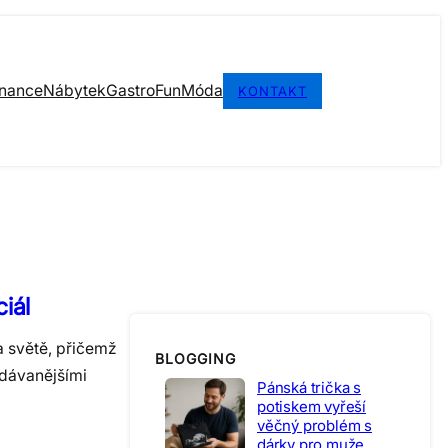
inance
Nábytek
Gastro
Fun
Móda
KONTAKT
iál
a světě, přičemž
BLOGGING
edávanějšími
Pánská trička s
potiskem vyřeší
věčný problém s
dárky pro muže