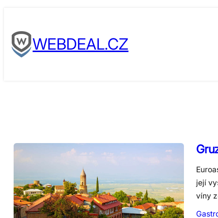
Skip
to
WEBDEAL.CZ
content
Gruz
Euroa
její v
víny 
Gastr