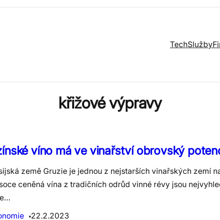
Tech
Služby
F
křižové výpravy
ínské víno má ve vinařství obrovský potenc
sijská země Gruzie je jednou z nejstarších vinařských zemí n
ysoce ceněná vína z tradičních odrůd vinné révy jsou nejvyhl
ze…
onomie
22.2.2023