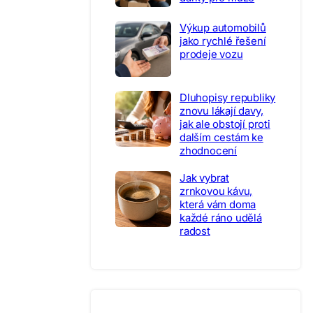
Výkup automobilů
jako rychlé řešení
prodeje vozu
Dluhopisy republiky
znovu lákají davy,
jak ale obstojí proti
dalším cestám ke
zhodnocení
Jak vybrat
zrnkovou kávu,
která vám doma
každé ráno udělá
radost