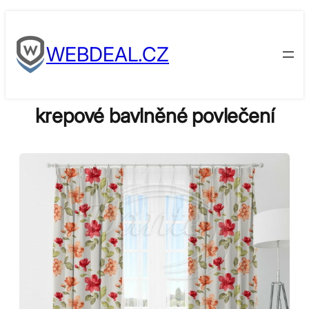
Skip
to
WEBDEAL.CZ
content
krepové bavlněné povlečení