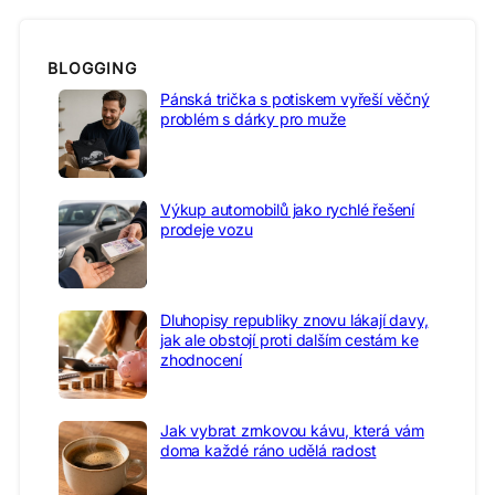
BLOGGING
Pánská trička s potiskem vyřeší věčný
problém s dárky pro muže
Výkup automobilů jako rychlé řešení
prodeje vozu
Dluhopisy republiky znovu lákají davy,
jak ale obstojí proti dalším cestám ke
zhodnocení
Jak vybrat zrnkovou kávu, která vám
doma každé ráno udělá radost