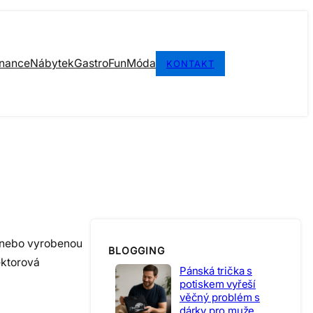
inance
Nábytek
Gastro
Fun
Móda
KONTAKT
, nebo vyrobenou
BLOGGING
ektorová
Pánská trička s
potiskem vyřeší
věčný problém s
dárky pro muže