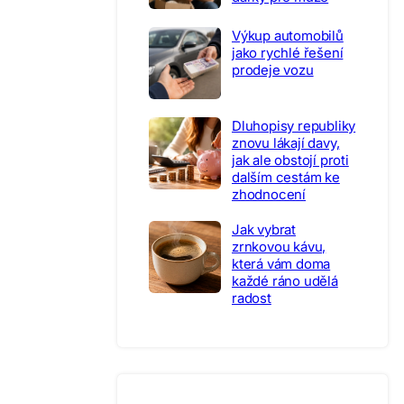
Výkup automobilů
jako rychlé řešení
prodeje vozu
Dluhopisy republiky
znovu lákají davy,
jak ale obstojí proti
dalším cestám ke
zhodnocení
Jak vybrat
zrnkovou kávu,
která vám doma
každé ráno udělá
radost