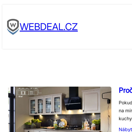
Skip
to
WEBDEAL.CZ
content
Proč
Pokud
na mír
kuch
Nábyt