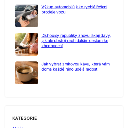
Výkup automobilů jako rychlé řešení
prodeje vozu
Dluhopisy republiky znovu lákají davy,
jak ale obstojí proti dalším cestám ke
zhodnocení
Jak vybrat zrnkovou kávu, která vám
doma každé ráno udělá radost
KATEGORIE