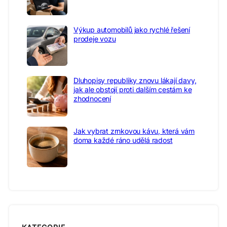
Výkup automobilů jako rychlé řešení
prodeje vozu
Dluhopisy republiky znovu lákají davy,
jak ale obstojí proti dalším cestám ke
zhodnocení
Jak vybrat zrnkovou kávu, která vám
doma každé ráno udělá radost