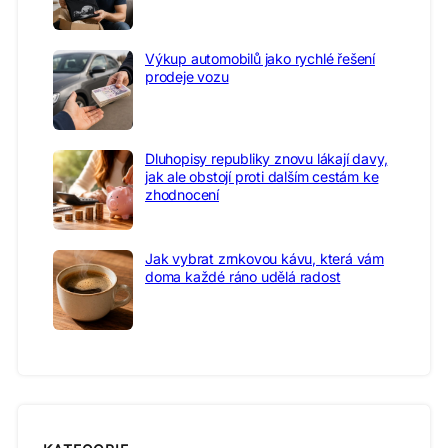
Výkup automobilů jako rychlé řešení
prodeje vozu
Dluhopisy republiky znovu lákají davy,
jak ale obstojí proti dalším cestám ke
zhodnocení
Jak vybrat zrnkovou kávu, která vám
doma každé ráno udělá radost