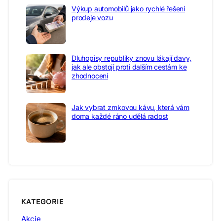
Výkup automobilů jako rychlé řešení
prodeje vozu
Dluhopisy republiky znovu lákají davy,
jak ale obstojí proti dalším cestám ke
zhodnocení
Jak vybrat zrnkovou kávu, která vám
doma každé ráno udělá radost
KATEGORIE
Akcie