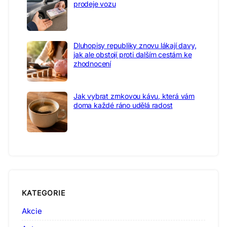
prodeje vozu
Dluhopisy republiky znovu lákají davy,
jak ale obstojí proti dalším cestám ke
zhodnocení
Jak vybrat zrnkovou kávu, která vám
doma každé ráno udělá radost
KATEGORIE
Akcie