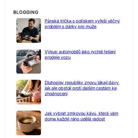
BLOGGING
Pánská trička s potiskem vyřeší věčný
problém s dárky pro muže
Výkup automobilů jako rychlé řešení
prodeje vozu
Dluhopisy republiky znovu lákají davy,
jak ale obstojí proti dalším cestám ke
zhodnocení
Jak vybrat zrnkovou kávu, která vám
doma každé ráno udělá radost