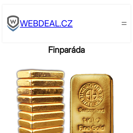
Skip
to
WEBDEAL.CZ
content
Finparáda