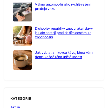
Výkup automobilů jako rychlé řešení
prodeje vozu
Dluhopisy republiky znovu lákají davy,
jak ale obstojí proti dalším cestám ke
zhodnocení
Jak vybrat zrnkovou kávu, která vám
doma každé ráno udělá radost
KATEGORIE
Akcie