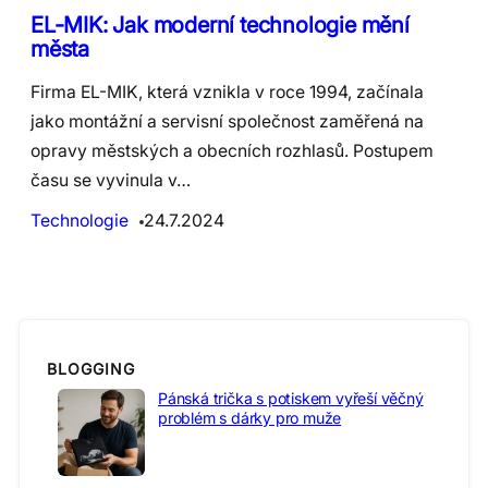
EL-MIK: Jak moderní technologie mění
města
Firma EL-MIK, která vznikla v roce 1994, začínala
jako montážní a servisní společnost zaměřená na
opravy městských a obecních rozhlasů. Postupem
času se vyvinula v…
Technologie
24.7.2024
BLOGGING
Pánská trička s potiskem vyřeší věčný
problém s dárky pro muže