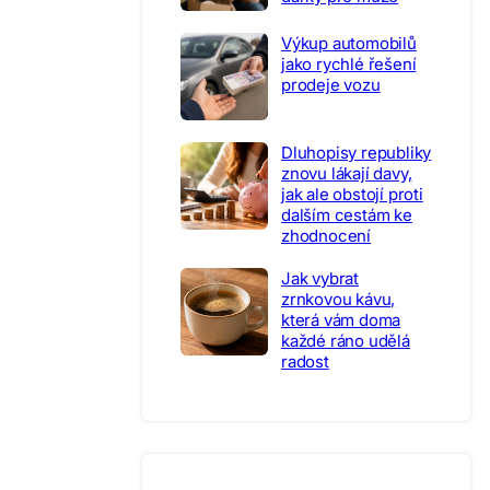
Výkup automobilů
jako rychlé řešení
prodeje vozu
Dluhopisy republiky
znovu lákají davy,
jak ale obstojí proti
dalším cestám ke
zhodnocení
Jak vybrat
zrnkovou kávu,
která vám doma
každé ráno udělá
radost