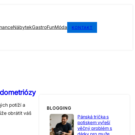
inance
Nábytek
Gastro
Fun
Móda
KONTAKT
ndometriózy
ých potíží a
BLOGGING
že obrátit váš
Pánská trička s
potiskem vyřeší
věčný problém s
dárky pro muže