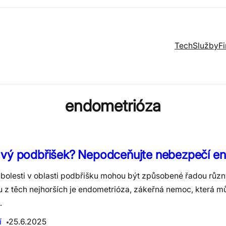
Tech
Služby
F
endometrióza
avý podbřišek? Nepodceňujte nebezpečí e
 bolesti v oblasti podbřišku mohou být způsobené řadou různ
u z těch nejhorších je endometrióza, zákeřná nemoc, která mů
…
í
25.6.2025