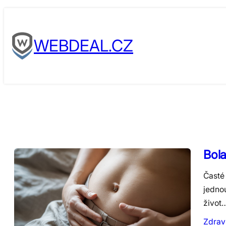
Skip
to
WEBDEAL.CZ
content
Bol
Časté
jedno
život
Zdrav