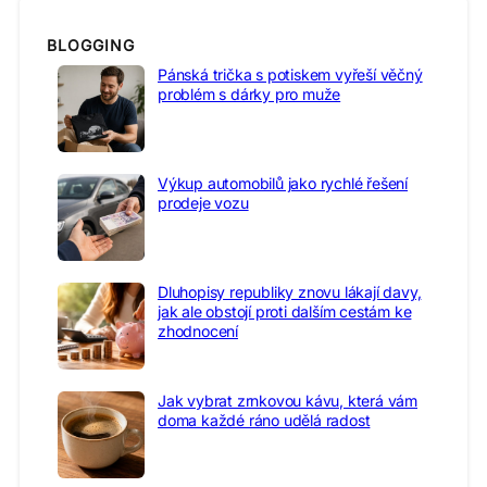
BLOGGING
Pánská trička s potiskem vyřeší věčný
problém s dárky pro muže
Výkup automobilů jako rychlé řešení
prodeje vozu
Dluhopisy republiky znovu lákají davy,
jak ale obstojí proti dalším cestám ke
zhodnocení
Jak vybrat zrnkovou kávu, která vám
doma každé ráno udělá radost