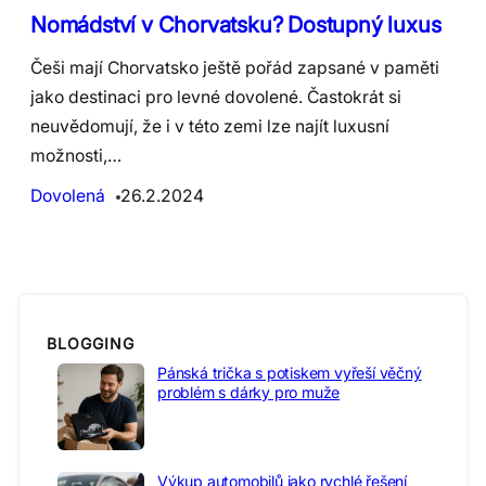
Nomádství v Chorvatsku? Dostupný luxus
Češi mají Chorvatsko ještě pořád zapsané v paměti
jako destinaci pro levné dovolené. Častokrát si
neuvědomují, že i v této zemi lze najít luxusní
možnosti,…
Dovolená
26.2.2024
BLOGGING
Pánská trička s potiskem vyřeší věčný
problém s dárky pro muže
Výkup automobilů jako rychlé řešení