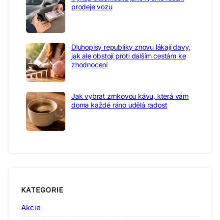
prodeje vozu
Dluhopisy republiky znovu lákají davy,
jak ale obstojí proti dalším cestám ke
zhodnocení
Jak vybrat zrnkovou kávu, která vám
doma každé ráno udělá radost
KATEGORIE
Akcie