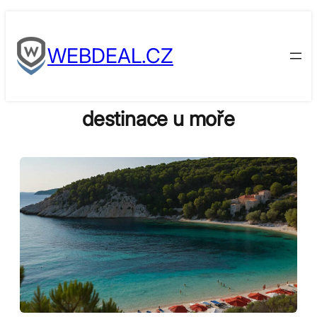
Skip
to
WEBDEAL.CZ
content
destinace u moře