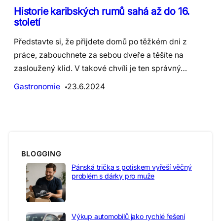
Historie karibských rumů sahá až do 16.
století
Představte si, že přijdete domů po těžkém dni z
práce, zabouchnete za sebou dveře a těšíte na
zasloužený klid. V takové chvíli je ten správný…
Gastronomie
23.6.2024
BLOGGING
Pánská trička s potiskem vyřeší věčný
problém s dárky pro muže
Výkup automobilů jako rychlé řešení