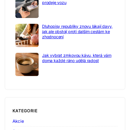
prodeje vozu
Dluhopisy republiky znovu lákají davy,
jak ale obstojí proti dalším cestám ke
zhodnocení
Jak vybrat zrnkovou kávu, která vám
doma každé ráno udělá radost
KATEGORIE
Akcie