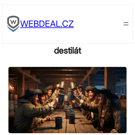
Skip
to
WEBDEAL.CZ
content
destilát