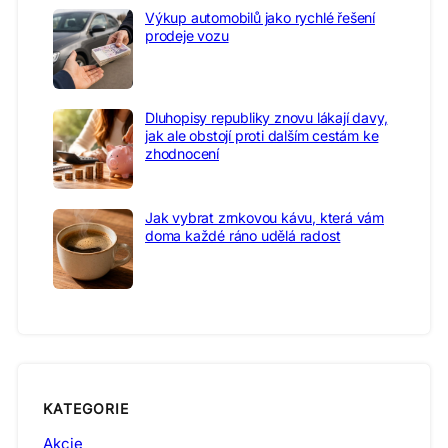
Výkup automobilů jako rychlé řešení
prodeje vozu
Dluhopisy republiky znovu lákají davy,
jak ale obstojí proti dalším cestám ke
zhodnocení
Jak vybrat zrnkovou kávu, která vám
doma každé ráno udělá radost
KATEGORIE
Akcie