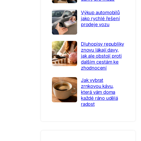
Výkup automobilů
jako rychlé řešení
prodeje vozu
Dluhopisy republiky
znovu lákají davy,
jak ale obstojí proti
dalším cestám ke
zhodnocení
Jak vybrat
zrnkovou kávu,
která vám doma
každé ráno udělá
radost