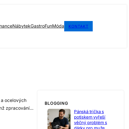
inance
Nábytek
Gastro
Fun
Móda
KONTAKT
h a ocelových
BLOGGING
nimž zpracování…
Pánská trička s
potiskem vyřeší
věčný problém s
dárky pro muže