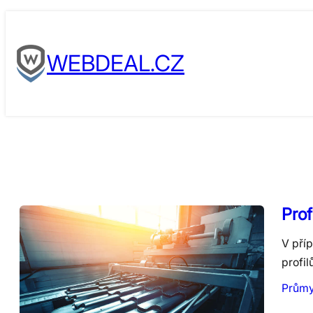
Skip
to
WEBDEAL.CZ
content
Prof
V příp
profil
Průmy