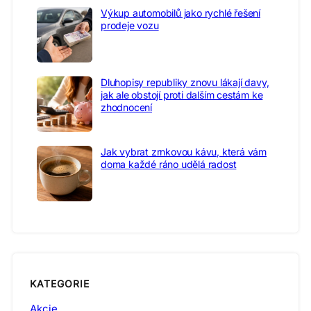
Výkup automobilů jako rychlé řešení
prodeje vozu
Dluhopisy republiky znovu lákají davy,
jak ale obstojí proti dalším cestám ke
zhodnocení
Jak vybrat zrnkovou kávu, která vám
doma každé ráno udělá radost
KATEGORIE
Akcie