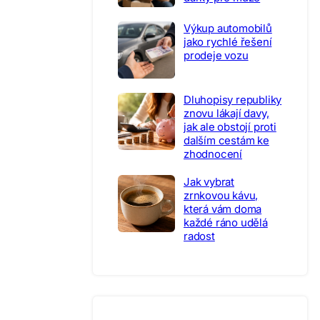
Výkup automobilů
jako rychlé řešení
prodeje vozu
Dluhopisy republiky
znovu lákají davy,
jak ale obstojí proti
dalším cestám ke
zhodnocení
Jak vybrat
zrnkovou kávu,
která vám doma
každé ráno udělá
radost