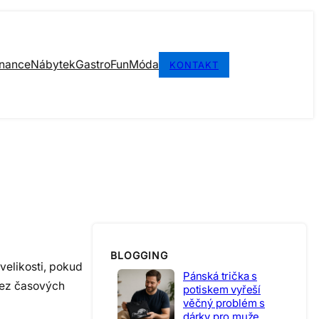
inance
Nábytek
Gastro
Fun
Móda
KONTAKT
BLOGGING
velikosti, pokud
Pánská trička s
 bez časových
potiskem vyřeší
věčný problém s
dárky pro muže