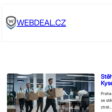
Skip
to
WEBDEAL.CZ
content
Stěh
Kyse
Praha 
se stě
ztrát